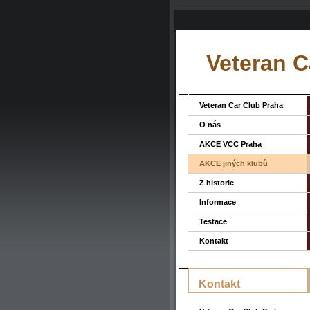
Veteran C
Veteran Car Club Praha
O nás
AKCE VCC Praha
AKCE jiných klubů
Z historie
Informace
Testace
Kontakt
Kontakt