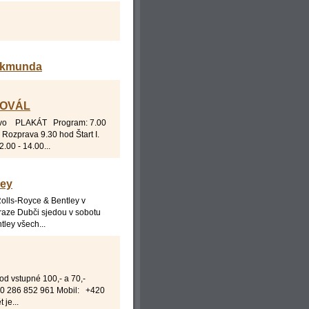
Zikmunda
Ý OVÁL
ičovo PLAKÁT Program: 7.00
 Rozprava 9.30 hod Štart I.
.00 - 14.00...
ley
Rolls-Royce & Bentley v
raze Dubči sjedou v sobotu
ley všech...
d vstupné 100,- a 70,-
20 286 852 961 Mobil: +420
je...