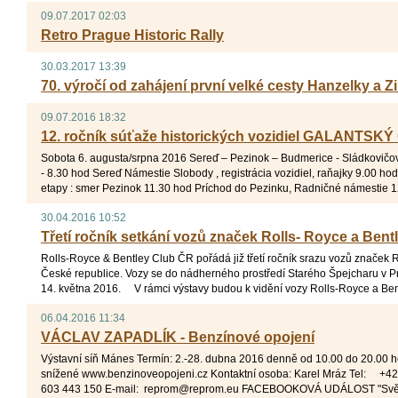
09.07.2017 02:03
Retro Prague Historic Rally
30.03.2017 13:39
70. výročí od zahájení první velké cesty Hanzelky a 
09.07.2016 18:32
12. ročník súťaže historických vozidiel GALANTSK
Sobota 6. augusta/srpna 2016 Sereď – Pezinok – Budmerice - Sládkov
- 8.30 hod Sereď Námestie Slobody , registrácia vozidiel, raňajky 9.00 hod
etapy : smer Pezinok 11.30 hod Príchod do Pezinku, Radničné námestie 12
30.04.2016 10:52
Třetí ročník setkání vozů značek Rolls- Royce a Bent
Rolls-Royce & Bentley Club ČR pořádá již třetí ročník srazu vozů značek 
České republice. Vozy se do nádherného prostředí Starého Špejcharu v P
14. května 2016. V rámci výstavy budou k vidění vozy Rolls-Royce a Bent
06.04.2016 11:34
VÁCLAV ZAPADLÍK - Benzínové opojení
Výstavní síň Mánes Termín: 2.-28. dubna 2016 denně od 10.00 do 20.00 ho
snížené www.benzinoveopojeni.cz Kontaktní osoba: Karel Mráz Tel: +4
603 443 150 E-mail: reprom@reprom.eu FACEBOOKOVÁ UDÁLOST "Svět 