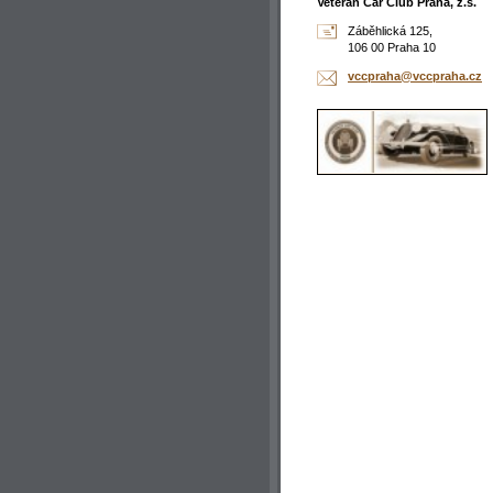
Veteran Car Club Praha, z.s.
Záběhlická 125,
106 00 Praha 10
vccpraha
@vccprah
a.cz