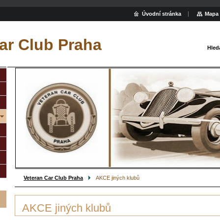
Úvodní stránka
Mapa 
ar Club Praha
Hled
Veteran Car Club Praha
AKCE jiných klubů
AKCE jiných klubů