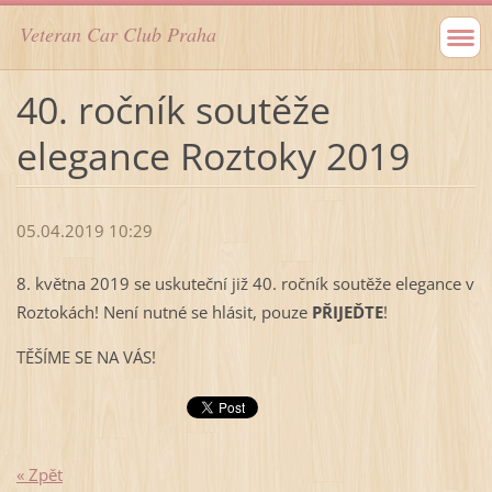
Veteran Car Club Praha
40. ročník soutěže
elegance Roztoky 2019
05.04.2019 10:29
8. května 2019 se uskuteční již 40. ročník soutěže elegance v
Roztokách! Není nutné se hlásit, pouze
PŘIJEĎTE
!
TĚŠÍME SE NA VÁS!
« Zpět