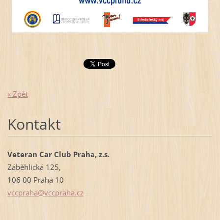
« Zpět
Kontakt
Veteran Car Club Praha, z.s.
Záběhlická 125,
106 00 Praha 10
vccpraha
@vccprah
a.cz